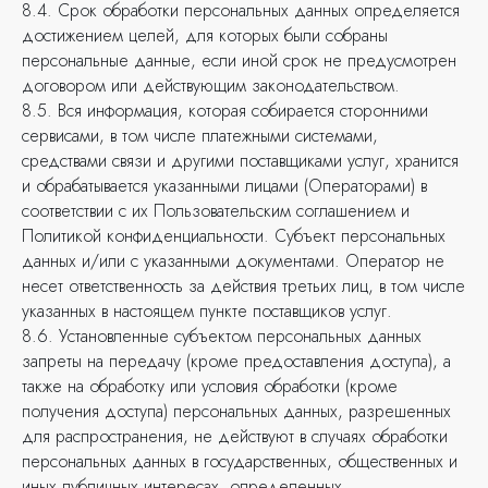
8.4. Срок обработки персональных данных определяется
достижением целей, для которых были собраны
персональные данные, если иной срок не предусмотрен
© 2024 Сайткрафт
договором или действующим законодательством.
8.5. Вся информация, которая собирается сторонними
Политика конфиденциальности
сервисами, в том числе платежными системами,
Согласие на обработку персональных данных
средствами связи и другими поставщиками услуг, хранится
Пользовательское соглашение
и обрабатывается указанными лицами (Операторами) в
Политика Cookie
соответствии с их Пользовательским соглашением и
Согласие на рекламные рассылки
Политикой конфиденциальности. Субъект персональных
данных и/или с указанными документами. Оператор не
несет ответственность за действия третьих лиц, в том числе
Информация на сайте носит ознакомительный
указанных в настоящем пункте поставщиков услуг.
характер и не является публичной офертой,
8.6. Установленные субъектом персональных данных
определяемой положениями статьи 437
запреты на передачу (кроме предоставления доступа), а
Гражданского кодекса РФ
также на обработку или условия обработки (кроме
получения доступа) персональных данных, разрешенных
для распространения, не действуют в случаях обработки
персональных данных в государственных, общественных и
иных публичных интересах, определенных