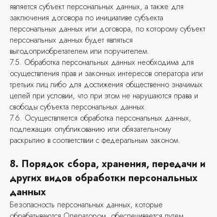
является субъект персональных данных, а также для
заключения договора по инициативе субъекта
персональных данных или договора, по которому субъект
Обсудим ваш
персональных данных будет являться
проект
выгодоприобретателем или поручителем.
7.5. Обработка персональных данных необходима для
осуществления прав и законных интересов оператора или
Расскажите о задачах
третьих лиц либо для достижения общественно значимых
и задайте вопросы —
целей при условии, что при этом не нарушаются права и
мы перезвоним в течение
свободы субъекта персональных данных.
рабочего дня
7.6. Осуществляется обработка персональных данных,
подлежащих опубликованию или обязательному
раскрытию в соответствии с федеральным законом.
+7 (351) 242-02-48
8. Порядок сбора, хранения, передачи и
других видов обработки персональных
данных
Безопасность персональных данных, которые
обрабатываются Оператором, обеспечивается путем