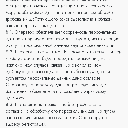
реализации правовых, организационных и технических
мер, необходимых для выполнения в полном объеме
требований действующего законодательства в области
Москва
+7
защиты персональных данных.
8.1. Оператор обеспечивает сохранность персональных
+7 (495) ХХХ-ХХ-ХХ
данных и принимает все возможные меры, исключающие
ул. Пролетариев
доступ к персональным данным неуполномоченных лиц.
4/2
8.2. Персональные данные Пользователя никогда, ни при
Санкт-Петербург
каких условиях не будут переданы третьим лицам, за
исключением случаев, связанных с исполнением
+7 (495) ХХХ-ХХ-ХХ
действующего законодательства либо в случае, если
ул. Старыйподъезд 12, 16
субъектом персональных данных дано согласие
Оператору на передачу данных третьему лицу для
Даю свое
согласие на обработку
Челябинск
исполнения обязательств по гражданско-правовому
персональных данных
в соответствии с
договору.
Политикой конфиденциальности
.
+7 (351) 242-02-48
8.3. Пользователь вправе в любое время отозвать
ул. Тополиная, 21
согласие на обработку его персональных данных путём
Отправить
направления письменного заявления Оператору по
адресу регистрации.