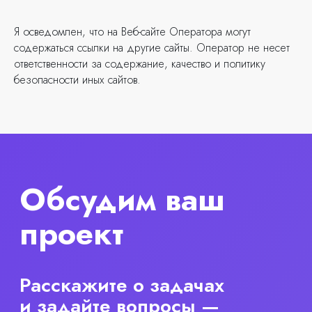
+7 (351) 242-02-48
Я осведомлен, что на Веб-сайте Оператора могут
содержаться ссылки на другие сайты. Оператор не несет
ответственности за содержание, качество и политику
безопасности иных сайтов.
Москва
+7
+7 (495) ХХХ-ХХ-ХХ
ул. Пролетариев
4/2
Санкт-Петербург
+7 (495) ХХХ-ХХ-ХХ