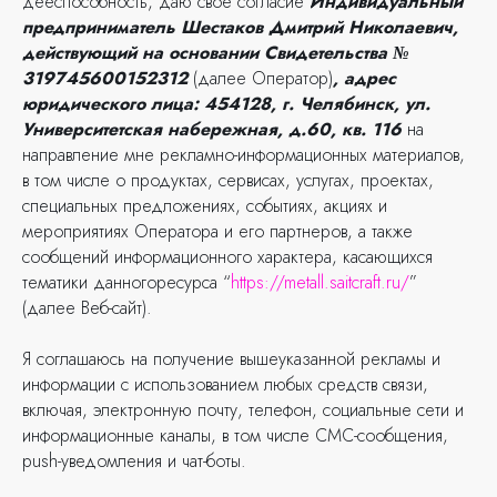
дееспособность, даю свое согласие
Индивидуальный
предприниматель Шестаков Дмитрий Николаевич,
действующий на основании Свидетельства №
319745600152312
(далее Оператор)
, адрес
юридического лица:
454128, г. Челябинск, ул.
Университетская набережная, д.60, кв. 116
на
направление мне рекламно-информационных материалов,
в том числе о продуктах, сервисах, услугах, проектах,
специальных предложениях, событиях, акциях и
мероприятиях Оператора и его партнеров, а также
сообщений информационного характера, касающихся
тематики данногоресурса “
https://metall.saitcraft.ru/
”
(далее Веб-сайт).
Я соглашаюсь на получение вышеуказанной рекламы и
информации с использованием любых средств связи,
включая, электронную почту, телефон, социальные сети и
информационные каналы, в том числе СМС-сообщения,
push-уведомления и чат-боты.