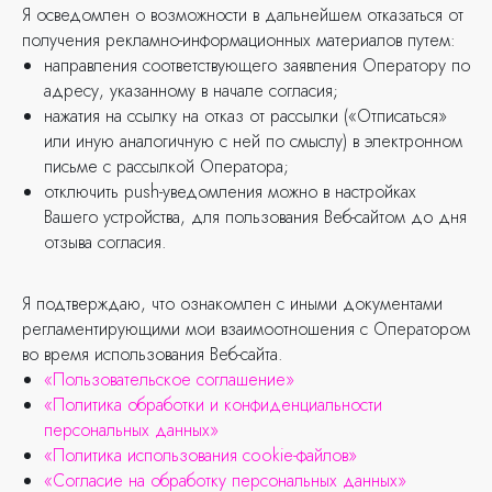
Я осведомлен о возможности в дальнейшем отказаться от
получения рекламно-информационных материалов путем:
направления соответствующего заявления Оператору по
адресу, указанному в начале согласия;
нажатия на ссылку на отказ от рассылки («Отписаться»
или иную аналогичную с ней по смыслу) в электронном
письме с рассылкой Оператора;
отключить push-уведомления можно в настройках
Вашего устройства, для пользования Веб-сайтом до дня
отзыва согласия.
Обсудим ваш
Я подтверждаю, что ознакомлен с иными документами
проект
регламентирующими мои взаимоотношения с Оператором
во время использования Веб-сайта.
«Пользовательское соглашение»
Расскажите о задачах
«Политика обработки и конфиденциальности
и задайте вопросы —
персональных данных»
мы перезвоним в течение
«Политика использования cookie-файлов»
рабочего дня
«Согласие на обработку персональных данных»